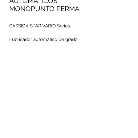
AUTOMATICOS
MONOPUNTO PERMA
CASSIDA STAR VARIO Series
Lubricador automático de grado 
alimentario de alta precisión, 
activado por un motor 
electromecánico (sistema STAR 
VARIO)
INFORMACIÓN DEL
PRODUCTO
Características
• Producido en planta certificada ISO 
21469 y rellenado con producto 